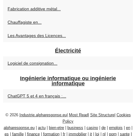
Fabrication additive métal...
Chauffagiste en...
Les Avantages des Licences...
Électricité
Logiciel de consignation...
Ingénierie informatique ou ingénierie
informatique
ChatGPT 5 et 4 en français :...
© 2026
Industrie.alpharesponse.eu
|
Most Read
|
Site Structure
|
Cookies
Policy
alpharesponse.eu
|
actu
|
bien-etre
|
business
|
casino
|
de
|
emplois
|
en
|
es
|
famille
|
finance
|
formation
|
fr
|
immobilier
|
it
|
loi
|
nl
|
porn
|
sante
|